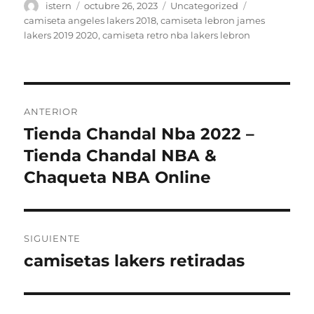
Autor
Publicado
Categorías
Etiquetas
istern
octubre 26, 2023
Uncategorized
el
camiseta angeles lakers 2018
,
camiseta lebron james
lakers 2019 2020
,
camiseta retro nba lakers lebron
Navegación
ANTERIOR
de
Tienda Chandal Nba 2022 –
Entrada
anterior:
Tienda Chandal NBA &
entradas
Chaqueta NBA Online
SIGUIENTE
camisetas lakers retiradas
Entrada
siguiente: