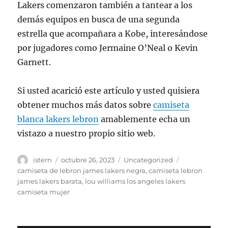
Lakers comenzaron también a tantear a los
demás equipos en busca de una segunda
estrella que acompañara a Kobe, interesándose
por jugadores como Jermaine O’Neal o Kevin
Garnett.
Si usted acarició este artículo y usted quisiera
obtener muchos más datos sobre
camiseta
blanca lakers lebron
amablemente echa un
vistazo a nuestro propio sitio web.
Autor
Publicado
Categorías
Etiquetas
istern
octubre 26, 2023
Uncategorized
el
camiseta de lebron james lakers negra
,
camiseta lebron
james lakers barata
,
lou williams los angeles lakers
camiseta mujer