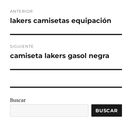
Navegación
ANTERIOR
de
lakers camisetas equipación
Entrada
anterior:
entradas
SIGUIENTE
camiseta lakers gasol negra
Entrada
siguiente:
Buscar
BUSCAR