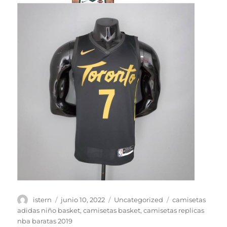
Autor
Publicado
Categorías
Etiquetas
istern
junio 10, 2022
Uncategorized
camisetas
el
adidas niño basket
,
camisetas basket
,
camisetas replicas
nba baratas 2019