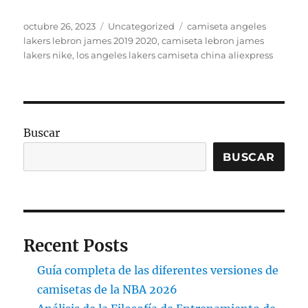
Publicado
Categorías
Etiquetas
octubre 26, 2023
Uncategorized
camiseta angeles
el
lakers lebron james 2019 2020
,
camiseta lebron james
lakers nike
,
los angeles lakers camiseta china aliexpress
Buscar
BUSCAR
Recent Posts
Guía completa de las diferentes versiones de
camisetas de la NBA 2026