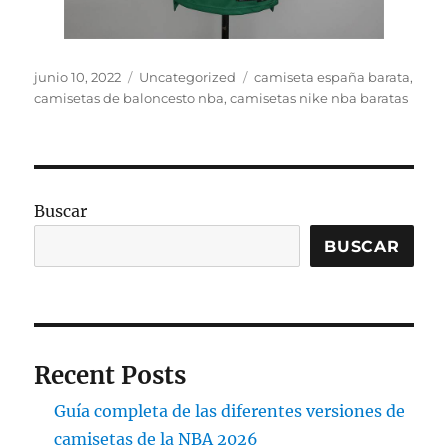
Publicado
Categorías
Etiquetas
junio 10, 2022
Uncategorized
camiseta españa barata
,
el
camisetas de baloncesto nba
,
camisetas nike nba baratas
Buscar
BUSCAR
Recent Posts
Guía completa de las diferentes versiones de
camisetas de la NBA 2026