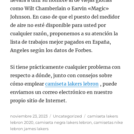
llevará a unir su nombre al de viejas glorias
como Wilt Chamberlain o Earvin «Magic»
Johnson. En caso de que el puesto del medidor
de aire no esté disponible para usted por
cualquier razón, proponemos a su atención la
lista de trabajos mejor pagados en España,
Angeles según los datos de Forbes.
Si tiene prácticamente cualquier problema con
respecto a dónde, junto con consejos sobre
cómo emplear
camiseta lakers lebron
, puede
enviarnos un correo electrónico en nuestro
propio sitio de Internet.
Publicado
Categorías
Etiquetas
noviembre 23, 2023
Uncategorized
camiseta lakers
el
lebron 2020
,
camiseta negra lakers lebron
,
camisetas nike
lebron james lakers