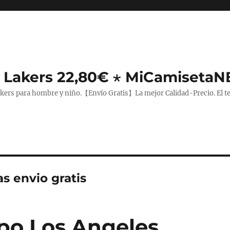
 Lakers 22,80€ ⋆ MiCamiseta
rs para hombre y niño.【Envío Gratis】La mejor Calidad-Precio. El teji
s envio gratis
po Los Angeles