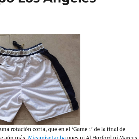
 una rotación corta, que en el ‘Game 1’ de la final de
ue aún más,
Micamisetanba
pues ni Al Horford ni Marcus