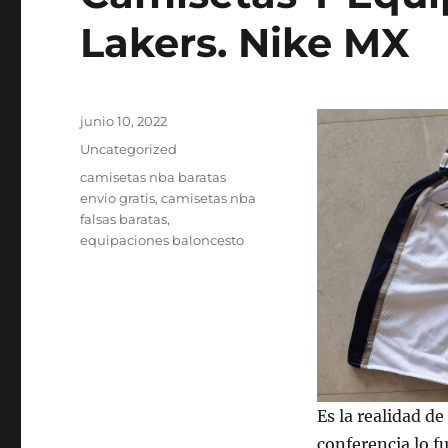
Lakers. Nike MX
Publicado
junio 10, 2022
el
Categorías
Uncategorized
Etiquetas
camisetas nba baratas
envio gratis
,
camisetas nba
falsas baratas
,
equipaciones baloncesto
Es la realidad de
conferencia lo f