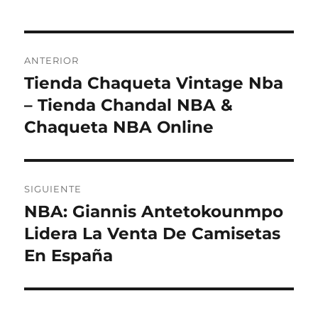
Navegación
ANTERIOR
de
Tienda Chaqueta Vintage Nba
Entrada
anterior:
– Tienda Chandal NBA &
entradas
Chaqueta NBA Online
SIGUIENTE
NBA: Giannis Antetokounmpo
Entrada
siguiente:
Lidera La Venta De Camisetas
En España