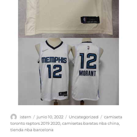
Autor
Publicado
Categorías
Etiquetas
istern
junio 10, 2022
Uncategorized
camiseta
el
toronto raptors 2019 2020
,
camisetas baratas nba china
,
tienda nba barcelona